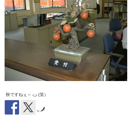
秋ですねぇ～
(笑）
by