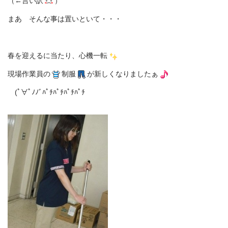
（←言い訳
）
まあ そんな事は置いといて・・・
春を迎えるに当たり、心機一転
現場作業員の
制服
が新しくなりましたぁ
(ﾟ∀ﾟﾉﾉﾞﾊﾟﾁﾊﾟﾁﾊﾟﾁﾊﾟﾁ