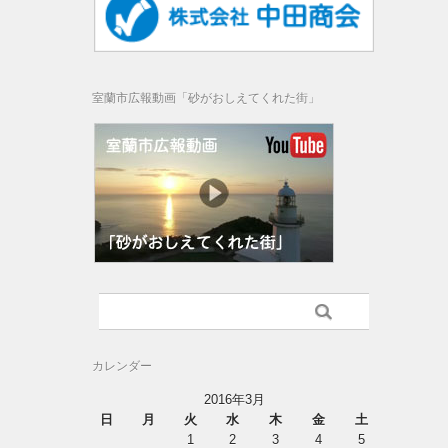
室蘭市広報動画「砂がおしえてくれた街」
カレンダー
2016年3月
日
月
火
水
木
金
土
1
2
3
4
5