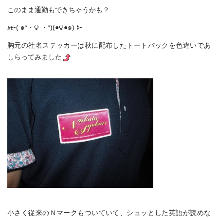
このまま通勤もできちゃうかも？
( ๑*・౪ ・*)(●౪●๑)
ｶﾓｰ
ﾈｰ
胸元の社名ステッカーは秋に配布したトートバックを色違いであ
しらってみました
小さく従来のＮマークもついていて、シュッとした英語が読めな