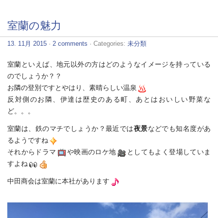
室蘭の魅力
13. 11月 2015
·
2 comments
· Categories:
未分類
室蘭といえば、地元以外の方はどのようなイメージを持っている
のでしょうか？？
お隣の登別ですとやはり、素晴らしい温泉
反対側のお隣、伊達は歴史のある町、あとはおいしい野菜な
ど。。。
室蘭は、鉄のマチでしょうか？最近では
夜景
などでも知名度があ
るようですね
それからドラマ
や映画のロケ地
としてもよく登場していま
すよね
中田商会は室蘭に本社があります