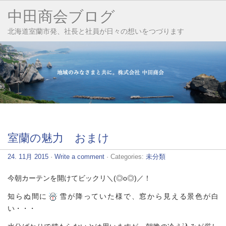
中田商会ブログ
北海道室蘭市発、社長と社員が日々の想いをつづります
室蘭の魅力 おまけ
24. 11月 2015
·
Write a comment
· Categories:
未分類
今朝カーテンを開けてビックリ＼(◎o◎)／！
知らぬ間に
雪が降っていた様で、窓から見える景色が白
い・・・