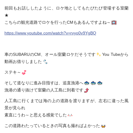
前回もお話ししたように、ロケ地としてもたびたび登場する室蘭
★
こちらの観光道路でロケを行ったCMもあるんですよね～
https://www.youtube.com/watch?v=rvyo0v9YgBQ
車のSUBARUのCM、オール室蘭ロケだそうです
You Tubeから
動画お借りしました
ステキ～
そして道なりに進み目指すは、追直漁港へ
漁港の通り抜けて室蘭の人工島に到着です
人工島に行くまでは海の上の道路を渡りますが、左右に違った風
景が見られ
素直にうわ～と思える感覚でした
この道路わたっているときの写真も撮ればよかった