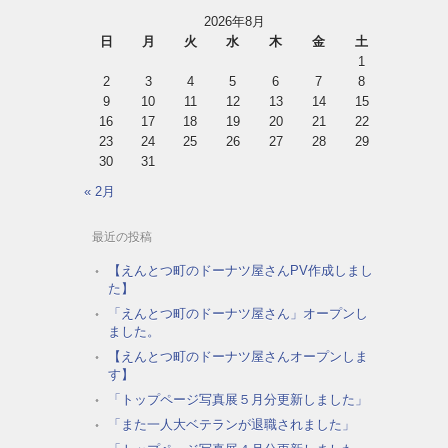
2026年8月
日
月
火
水
木
金
土
1
2
3
4
5
6
7
8
9
10
11
12
13
14
15
16
17
18
19
20
21
22
23
24
25
26
27
28
29
30
31
« 2月
最近の投稿
【えんとつ町のドーナツ屋さんPV作成しまし
た】
「えんとつ町のドーナツ屋さん」オープンし
ました。
【えんとつ町のドーナツ屋さんオープンしま
す】
「トップページ写真展５月分更新しました」
「また一人大ベテランが退職されました」