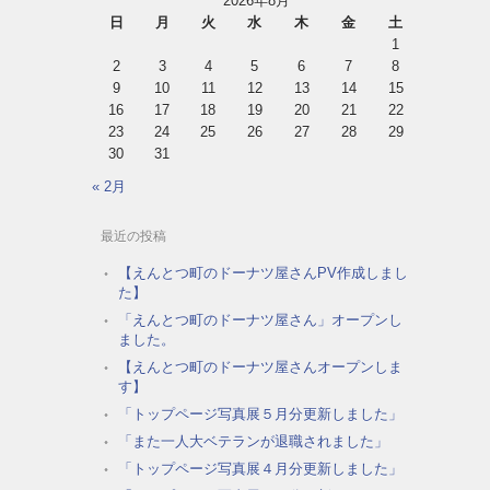
2026年8月
日
月
火
水
木
金
土
1
2
3
4
5
6
7
8
9
10
11
12
13
14
15
16
17
18
19
20
21
22
23
24
25
26
27
28
29
30
31
« 2月
最近の投稿
【えんとつ町のドーナツ屋さんPV作成しまし
た】
「えんとつ町のドーナツ屋さん」オープンし
ました。
【えんとつ町のドーナツ屋さんオープンしま
す】
「トップページ写真展５月分更新しました」
「また一人大ベテランが退職されました」
「トップページ写真展４月分更新しました」