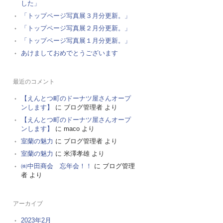
した」
「トップページ写真展３月分更新。」
「トップページ写真展２月分更新。」
「トップページ写真展１月分更新。」
あけましておめでとうございます
最近のコメント
【えんとつ町のドーナツ屋さんオープ
ンします】
に
ブログ管理者
より
【えんとつ町のドーナツ屋さんオープ
ンします】
に
maco
より
室蘭の魅力
に
ブログ管理者
より
室蘭の魅力
に
米澤孝雄
より
㈱中田商会 忘年会！！
に
ブログ管理
者
より
アーカイブ
2023年2月