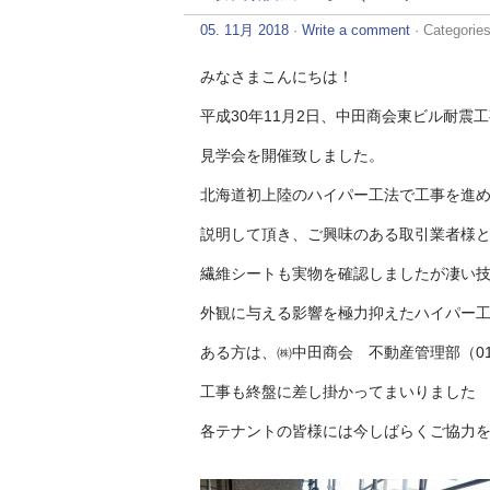
05. 11月 2018
·
Write a comment
· Categorie
みなさまこんにちは！
平成30年11月2日、中田商会東ビル耐震
見学会を開催致しました。
北海道初上陸のハイパー工法で工事を進
説明して頂き、ご興味のある取引業者様
繊維シートも実物を確認しましたが凄い
外観に与える影響を極力抑えたハイパー
ある方は、㈱中田商会 不動産管理部（014
工事も終盤に差し掛かってまいりました
各テナントの皆様には今しばらくご協力