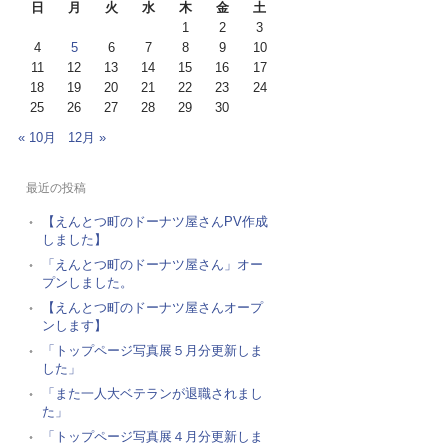
日
月
火
水
木
金
土
1
2
3
4
5
6
7
8
9
10
11
12
13
14
15
16
17
18
19
20
21
22
23
24
25
26
27
28
29
30
« 10月
12月 »
最近の投稿
【えんとつ町のドーナツ屋さんPV作成
しました】
「えんとつ町のドーナツ屋さん」オー
プンしました。
【えんとつ町のドーナツ屋さんオープ
ンします】
「トップページ写真展５月分更新しま
した」
「また一人大ベテランが退職されまし
た」
「トップページ写真展４月分更新しま