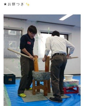
★ お 餅 つ き