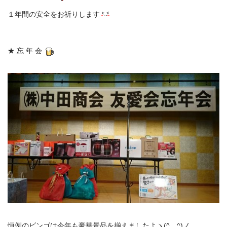
１年間の安全をお祈りします
★ 忘 年 会
恒例のビンゴは今年も豪華景品を揃えましたよヽ(^。^)ノ