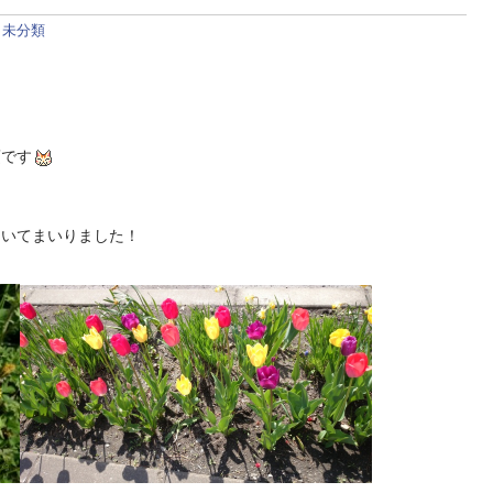
:
未分類
・
です
めいてまいりました！