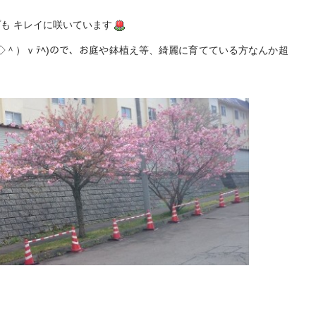
も キレイに咲いています
◇＾）ｖﾃﾍ)ので、お庭や鉢植え等、綺麗に育てている方なんか超