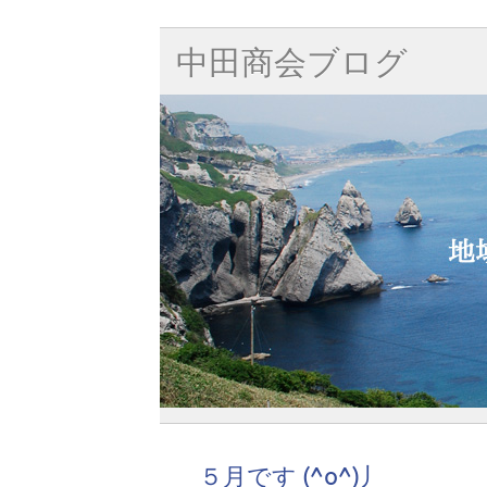
中田商会ブログ
５月です (^o^)丿