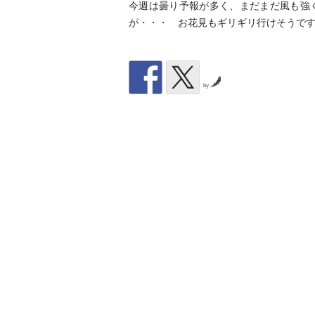
今週は曇り予報が多く、まだまだ風も強
が・・・ お花見もギリギリ行けそうで
by