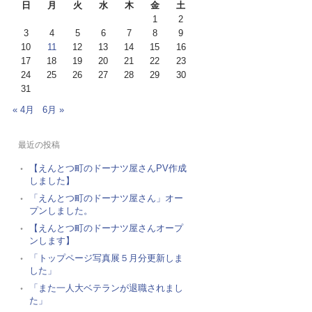
日
月
火
水
木
金
土
1
2
3
4
5
6
7
8
9
10
11
12
13
14
15
16
17
18
19
20
21
22
23
24
25
26
27
28
29
30
31
« 4月
6月 »
最近の投稿
【えんとつ町のドーナツ屋さんPV作成
しました】
「えんとつ町のドーナツ屋さん」オー
プンしました。
【えんとつ町のドーナツ屋さんオープ
ンします】
「トップページ写真展５月分更新しま
した」
「また一人大ベテランが退職されまし
た」