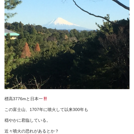
標高3776mと日本一
この富士山、1707年に噴火して以来300年も
穏やかに君臨している。
近々噴火の恐れがあるとか？